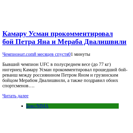
Камару Усман прокомментировал
бой Петра Яна и Мераба Двалишвили
Чемпионат.com
8 месяцев спустя
0
1 минуты
Бывший чемпион UFC в полусреднем весе (до 77 кг)
нигериец Камару Усман прокомментировал прошедший бой-
реванш между россиянином Петром Яном и грузинским
бойцом Мерабом Двалишвили, а также поздравил обоих
спортсменов….
Читать далее
Бокс/MMA