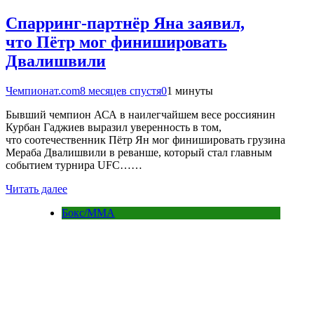
Спарринг-партнёр Яна заявил,
что Пётр мог финишировать
Двалишвили
Чемпионат.com
8 месяцев спустя
0
1 минуты
Бывший чемпион АСА в наилегчайшем весе россиянин
Курбан Гаджиев выразил уверенность в том,
что соотечественник Пётр Ян мог финишировать грузина
Мераба Двалишвили в реванше, который стал главным
событием турнира UFC……
Читать далее
Бокс/MMA