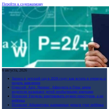
Перейти к содержимому
6 августа, 2026
Запись в детский сад в 2026 году: как встать в очередь и
подать заявление
Одиссей, Аид, Дионис, Афродита и Гера: зачем
родители называют детей необычными именами
Психолог Гендель: критиковать нужно проступок, а не
ребёнка
Психолог Абравитова: карманные деньги учат ребёнка