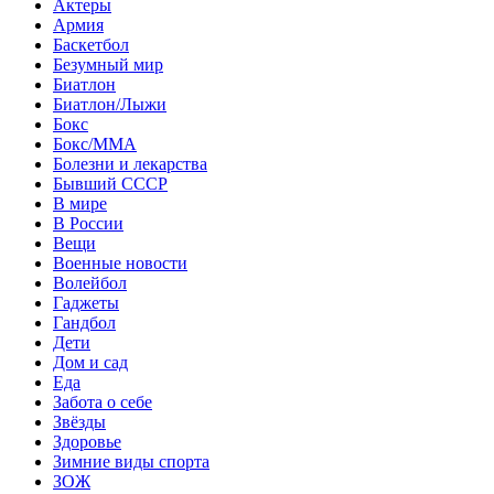
Актеры
Армия
Баскетбол
Безумный мир
Биатлон
Биатлон/Лыжи
Бокс
Бокс/MMA
Болезни и лекарства
Бывший СССР
В мире
В России
Вещи
Военные новости
Волейбол
Гаджеты
Гандбол
Дети
Дом и сад
Еда
Забота о себе
Звёзды
Здоровье
Зимние виды спорта
ЗОЖ