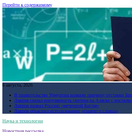
Перейти к содержимому
6 августа, 2026
В правительстве Удмуртии назвали причину отставки Бр
Лавров связал популярность свитера на Аляске с ностал
Лавров назвал Россию «меченной Богом»
Лавров объяснил использование «горячего словца»
Наука и технологии
Новостная рассылка