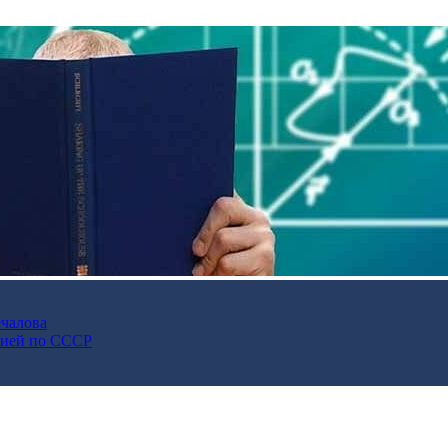
ечалова
ьгией по СССР