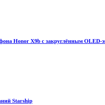
тфона Honor X9b с закруглённым OLED-
ний Starship