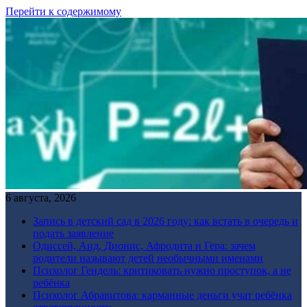
Перейти к содержимому
6 августа, 2026
Запись в детский сад в 2026 году: как встать в очередь и
подать заявление
Одиссей, Аид, Дионис, Афродита и Гера: зачем
родители называют детей необычными именами
Психолог Гендель: критиковать нужно проступок, а не
ребёнка
Психолог Абравитова: карманные деньги учат ребёнка