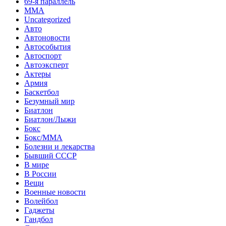
69-я параллель
MMA
Uncategorized
Авто
Автоновости
Автособытия
Автоспорт
Автоэксперт
Актеры
Армия
Баскетбол
Безумный мир
Биатлон
Биатлон/Лыжи
Бокс
Бокс/MMA
Болезни и лекарства
Бывший СССР
В мире
В России
Вещи
Военные новости
Волейбол
Гаджеты
Гандбол