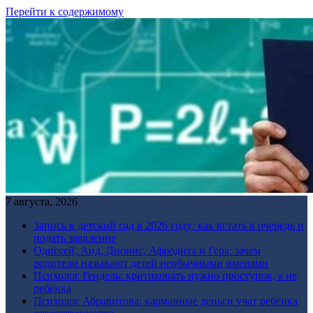
Перейти к содержимому
7 августа, 2026
Запись в детский сад в 2026 году: как встать в очередь и
подать заявление
Одиссей, Аид, Дионис, Афродита и Гера: зачем
родители называют детей необычными именами
Психолог Гендель: критиковать нужно проступок, а не
ребёнка
Психолог Абравитова: карманные деньги учат ребёнка