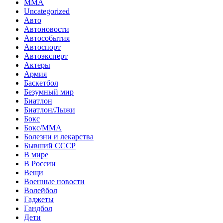
MMA
Uncategorized
Авто
Автоновости
Автособытия
Автоспорт
Автоэксперт
Актеры
Армия
Баскетбол
Безумный мир
Биатлон
Биатлон/Лыжи
Бокс
Бокс/MMA
Болезни и лекарства
Бывший СССР
В мире
В России
Вещи
Военные новости
Волейбол
Гаджеты
Гандбол
Дети