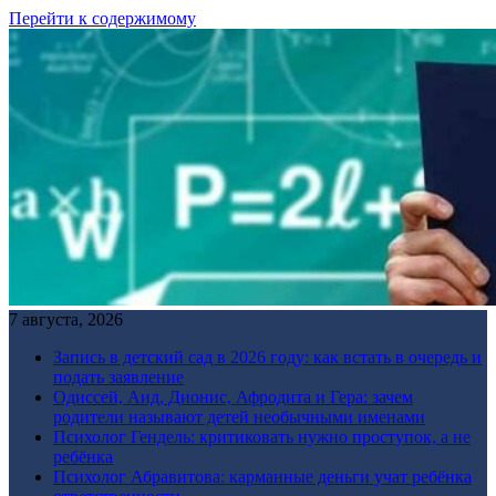
Перейти к содержимому
7 августа, 2026
Запись в детский сад в 2026 году: как встать в очередь и
подать заявление
Одиссей, Аид, Дионис, Афродита и Гера: зачем
родители называют детей необычными именами
Психолог Гендель: критиковать нужно проступок, а не
ребёнка
Психолог Абравитова: карманные деньги учат ребёнка