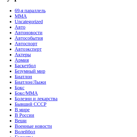
69-я параллель
MMA
Uncategorized
Авто
Автоновости
Автособытия
Автоспорт
Автоэксперт
Актеры
Армия
Баскетбол
Безумный мир
Биатлон
Биатлон/Лыжи
Бокс
Бокс/MMA
Болезни и лекарства
Бывший СССР
В мире
В России
Вещи
Военные новости
Волейбол