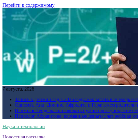
Перейти к содержимому
7 августа, 2026
Запись в детский сад в 2026 году: как встать в очередь и 
Одиссей, Аид, Дионис, Афродита и Гера: зачем родител
Психолог Гендель: критиковать нужно проступок, а не ре
Психолог Абравитова: карманные деньги учат ребёнка от
Наука и технологии
Новостная рассылка