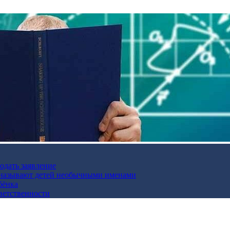
подать заявление
и называют детей необычными именами
бёнка
ветственности