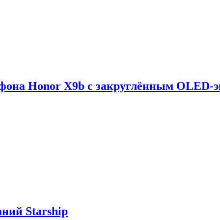
тфона Honor X9b с закруглённым OLED-
ний Starship