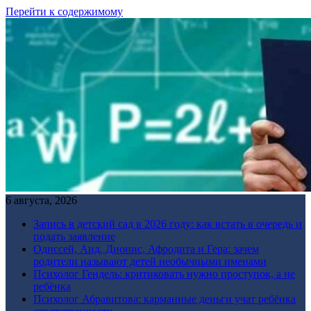
Перейти к содержимому
6 августа, 2026
Запись в детский сад в 2026 году: как встать в очередь и
подать заявление
Одиссей, Аид, Дионис, Афродита и Гера: зачем
родители называют детей необычными именами
Психолог Гендель: критиковать нужно проступок, а не
ребёнка
Психолог Абравитова: карманные деньги учат ребёнка