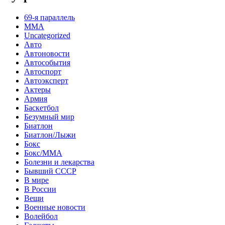
69-я параллель
MMA
Uncategorized
Авто
Автоновости
Автособытия
Автоспорт
Автоэксперт
Актеры
Армия
Баскетбол
Безумный мир
Биатлон
Биатлон/Лыжи
Бокс
Бокс/MMA
Болезни и лекарства
Бывший СССР
В мире
В России
Вещи
Военные новости
Волейбол