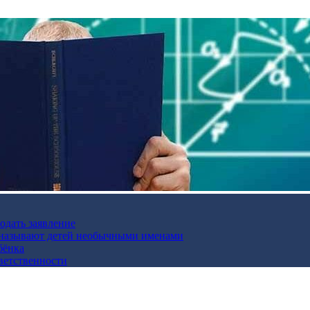
подать заявление
и называют детей необычными именами
бёнка
ветственности