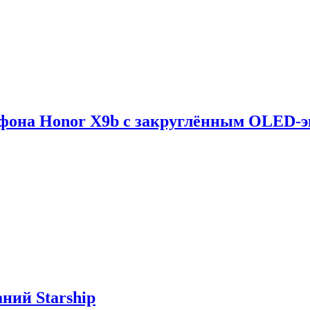
тфона Honor X9b с закруглённым OLED-
ний Starship