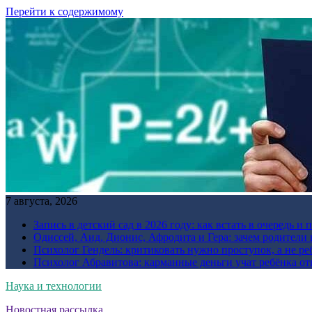
Перейти к содержимому
7 августа, 2026
Запись в детский сад в 2026 году: как встать в очередь и 
Одиссей, Аид, Дионис, Афродита и Гера: зачем родител
Психолог Гендель: критиковать нужно проступок, а не ре
Психолог Абравитова: карманные деньги учат ребёнка от
Наука и технологии
Новостная рассылка