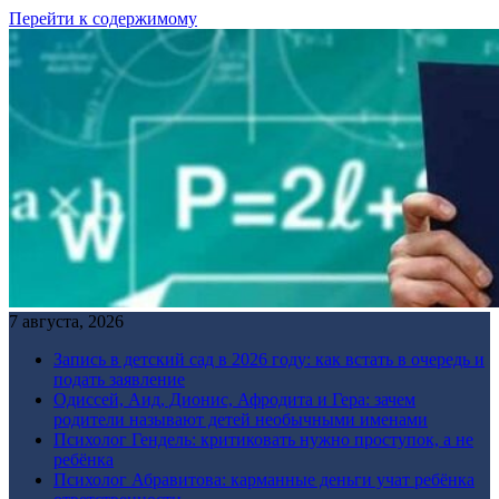
Перейти к содержимому
7 августа, 2026
Запись в детский сад в 2026 году: как встать в очередь и
подать заявление
Одиссей, Аид, Дионис, Афродита и Гера: зачем
родители называют детей необычными именами
Психолог Гендель: критиковать нужно проступок, а не
ребёнка
Психолог Абравитова: карманные деньги учат ребёнка