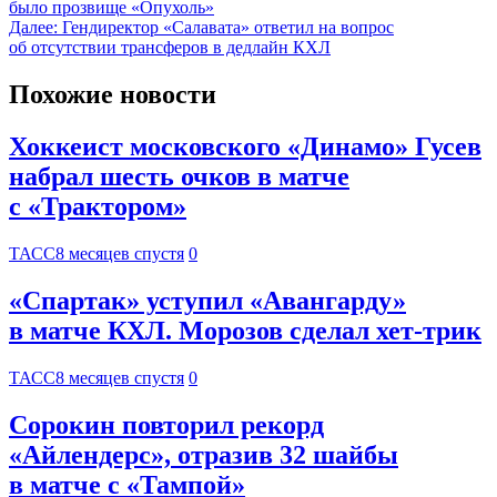
было прозвище «Опухоль»
Далее:
Гендиректор «Салавата» ответил на вопрос
об отсутствии трансферов в дедлайн КХЛ
Похожие новости
Хоккеист московского «Динамо» Гусев
набрал шесть очков в матче
с «Трактором»
ТАСС
8 месяцев спустя
0
«Спартак» уступил «Авангарду»
в матче КХЛ. Морозов сделал хет-трик
ТАСС
8 месяцев спустя
0
Сорокин повторил рекорд
«Айлендерс», отразив 32 шайбы
в матче с «Тампой»