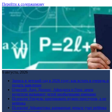
Перейти к содержимому
6 августа, 2026
Запись в детский сад в 2026 году: как встать в очередь и
подать заявление
Одиссей, Аид, Дионис, Афродита и Гера: зачем
родители называют детей необычными именами
Психолог Гендель: критиковать нужно проступок, а не
ребёнка
Психолог Абравитова: карманные деньги учат ребёнка