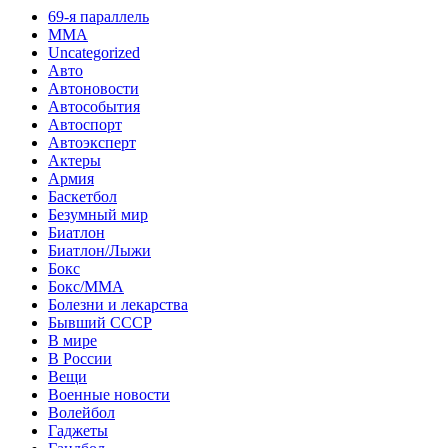
69-я параллель
MMA
Uncategorized
Авто
Автоновости
Автособытия
Автоспорт
Автоэксперт
Актеры
Армия
Баскетбол
Безумный мир
Биатлон
Биатлон/Лыжи
Бокс
Бокс/MMA
Болезни и лекарства
Бывший СССР
В мире
В России
Вещи
Военные новости
Волейбол
Гаджеты