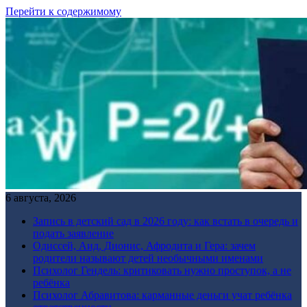
Перейти к содержимому
6 августа, 2026
Запись в детский сад в 2026 году: как встать в очередь и
подать заявление
Одиссей, Аид, Дионис, Афродита и Гера: зачем
родители называют детей необычными именами
Психолог Гендель: критиковать нужно проступок, а не
ребёнка
Психолог Абравитова: карманные деньги учат ребёнка