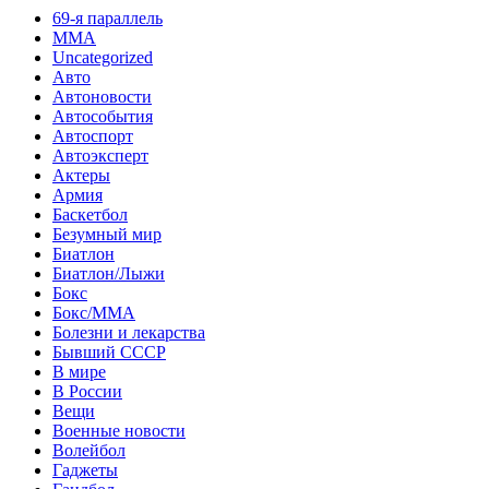
69-я параллель
MMA
Uncategorized
Авто
Автоновости
Автособытия
Автоспорт
Автоэксперт
Актеры
Армия
Баскетбол
Безумный мир
Биатлон
Биатлон/Лыжи
Бокс
Бокс/MMA
Болезни и лекарства
Бывший СССР
В мире
В России
Вещи
Военные новости
Волейбол
Гаджеты