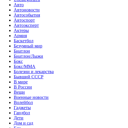
Авто
Автоновости
Автособытия
Автоспорт
Автоэксперт
Актеры
Армия
Баскетбол
Безумный мир
Биатлон
Биатлон/Лыжи
Бокс
Бокс/MMA
Болезни и лекарства
Бывший СССР
В мире
В России
Вещи
Военные новости
Волейбол
Гаджеты
Гандбол
Дети
Дом и сад