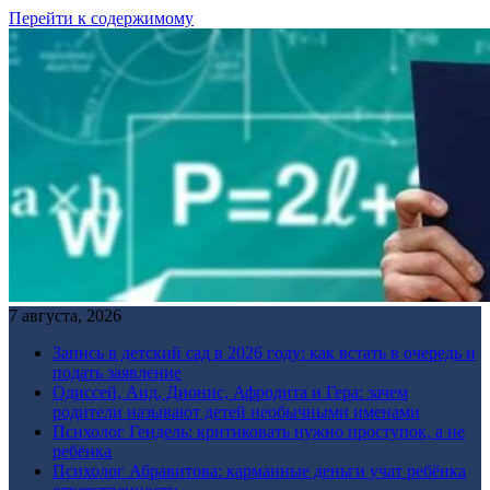
Перейти к содержимому
7 августа, 2026
Запись в детский сад в 2026 году: как встать в очередь и
подать заявление
Одиссей, Аид, Дионис, Афродита и Гера: зачем
родители называют детей необычными именами
Психолог Гендель: критиковать нужно проступок, а не
ребёнка
Психолог Абравитова: карманные деньги учат ребёнка