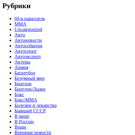
Рубрики
69-я параллель
MMA
Uncategorized
Авто
Автоновости
Автособытия
Автоспорт
Автоэксперт
Актеры
Армия
Баскетбол
Безумный мир
Биатлон
Биатлон/Лыжи
Бокс
Бокс/MMA
Болезни и лекарства
Бывший СССР
В мире
В России
Вещи
Военные новости