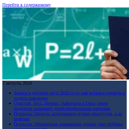
Перейти к содержимому
7 августа, 2026
Запись в детский сад в 2026 году: как встать в очередь и
подать заявление
Одиссей, Аид, Дионис, Афродита и Гера: зачем
родители называют детей необычными именами
Психолог Гендель: критиковать нужно проступок, а не
ребёнка
Психолог Абравитова: карманные деньги учат ребёнка