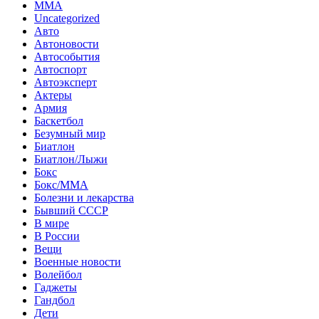
MMA
Uncategorized
Авто
Автоновости
Автособытия
Автоспорт
Автоэксперт
Актеры
Армия
Баскетбол
Безумный мир
Биатлон
Биатлон/Лыжи
Бокс
Бокс/MMA
Болезни и лекарства
Бывший СССР
В мире
В России
Вещи
Военные новости
Волейбол
Гаджеты
Гандбол
Дети