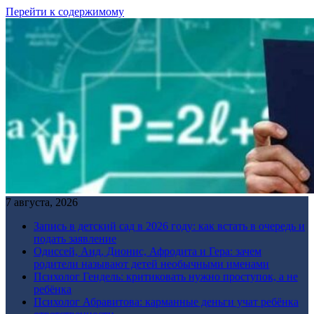
Перейти к содержимому
7 августа, 2026
Запись в детский сад в 2026 году: как встать в очередь и
подать заявление
Одиссей, Аид, Дионис, Афродита и Гера: зачем
родители называют детей необычными именами
Психолог Гендель: критиковать нужно проступок, а не
ребёнка
Психолог Абравитова: карманные деньги учат ребёнка